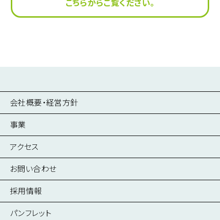
こちらからご覧ください。
Vol.114
Vol.113
2025年 11-12月号
2025年 9-10月号
Vol.108
Vol.107
2024年 11-12月号
2024年 9-10月号
会社概要・経営方針
事業
Vol.112
Vol.111
2025年 7-8月号
2025年 5-6月号
建築事業
アクセス
不動産事業
お問い合わせ
情報インフラ構築・保守事業
採用情報
電子カルテシステム導入・開発事業
採用情報
医療機器導入支援事業
パンフレット