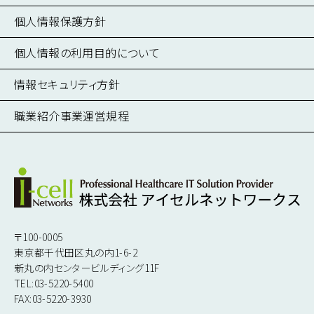
募集要項
健診システム導入事業
個人情報保護方針
仕事を知る
遠隔画像読影サポート事業
Vol.110
Vol.109
個人情報の利用目的について
2025年 3-4月号
2025年 1-2月号
働く環境を知る
医療画像管理事業
数字で見る
業務支援システム導入・開発事業
情報セキュリティ方針
人を知る
医療サプライ品・医療商材販売事業
職業紹介事業運営規程
国際メディカルサポート事業
広報事業
〒100-0005
東京都千代田区丸の内1-6-2
新丸の内センタービルディング11F
TEL:03-5220-5400
FAX:03-5220-3930